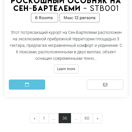
Роскошный особняк на
Сен-Бартелеми - Stb001
6 Rooms
Макс 12 persons
Этот потрясающий курорт на Сен-Бартелеми расположен
на эксклюзивной прибрежной территории площадью 3
гектара, предлагая несравненный комфорт и уединение. С
6 люксами, расположенными в двух виллах, объект
оснащен современными техно...
Learn more
(current)
«
1
...
36
...
60
»