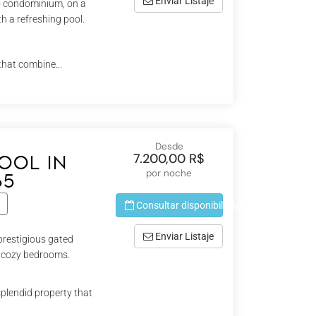
Enviar Listaje
so condominium, on a
h a refreshing pool.
that combine...
Desde
7.200,00 R$
pool in
por noche
65
Consultar disponibilidad
Enviar Listaje
prestigious gated
6 cozy bedrooms.
splendid property that