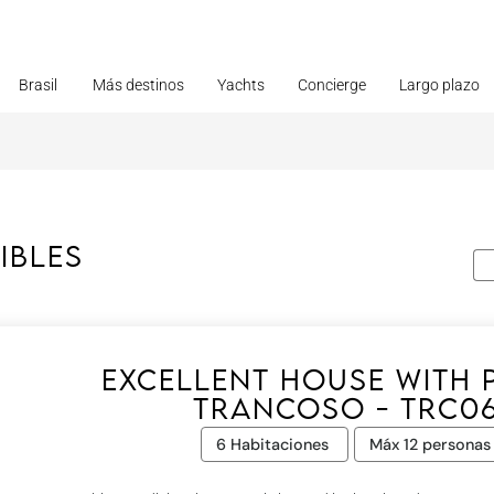
Brasil
Más destinos
Yachts
Concierge
Largo plazo
ibles
Excellent house with 
Trancoso - Trc0
6 Habitaciones
Máx 12 personas