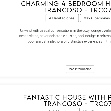
Charming 4 bedroom h
Trancoso - Trc0
4 Habitaciones
Máx 8 personas
Unwind with casual conversations in the cozy lounge over
ocean vistas, savor delectable cuisine, and indulge in refre
pool, amidst a plethora of distinctive experiences in this
...
Más información
Fantastic house with 
Trancoso - Trc0