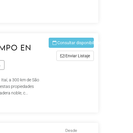
Consultar disponibilidad
ampo en
Enviar Listaje
s
 Itaí, a 300 km de São
, estas propiedades
era noble, c...
Desde