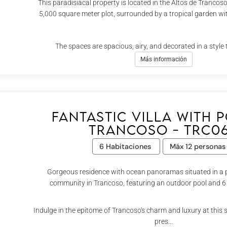
This paradisiacal property is located in the Altos de Tranco
5,000 square meter plot, surrounded by a tropical garden wit
The spaces are spacious, airy, and decorated in a style 
Más información
Fantastic villa with 
Trancoso - Trc0
6 Habitaciones
Máx 12 personas
Gorgeous residence with ocean panoramas situated in a 
community in Trancoso, featuring an outdoor pool and 
Indulge in the epitome of Trancoso's charm and luxury at this 
pres...