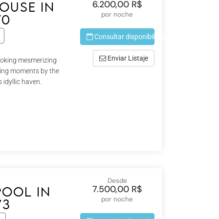
6.200,00 R$
ouse in
por noche
70
Consultar disponibilidad
Enviar Listaje
looking mesmerizing
shing moments by the
 idyllic haven.
Desde
7.500,00 R$
pool in
por noche
73