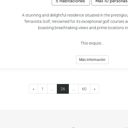
5 Habitaciones
Máx 10 personas
A stunning and delightful residence situated in the prestig
Terravista Golf, renowned for its exceptional golf courses
boasting breathtaking views and prime locations i
This exquisi...
Más información
(current)
«
1
...
26
...
60
»