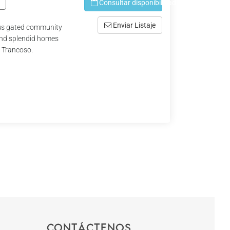
Consultar disponibilidad
Enviar Listaje
ious gated community
 and splendid homes
n Trancoso.
Contáctenos