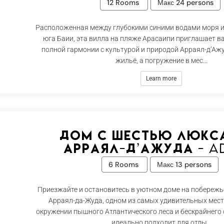
12 Rooms
Макс 24 persons
Расположенная между глубокими синими водами моря и
юга Баии, эта вилла на пляже Арасаипи приглашает ва
полной гармонии с культурой и природой Арраял-д’Ажу
жильё, а погружение в мес...
Learn more
Дом с шестью люкс
Арраял-д’Ажуда - A
6 Rooms
Макс 13 persons
Приезжайте и остановитесь в уютном доме на побережь
Арраял-да-Жуда, одном из самых удивительных мест
окружении пышного Атлантического леса и бескрайнего 
идеально подходит для отды...