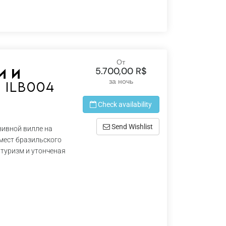
От
5.700,00 R$
и и
за ночь
 Ilb004
Check availability
Send Wishlist
зивной вилле на
мест бразильского
 туризм и утонченая