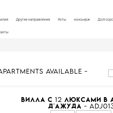
зилия
Другие направления
Яхты
консьерж
Долгоср
такты
apartments available -
Вилла с 12 люксами в 
д'Ажуда - Adj01