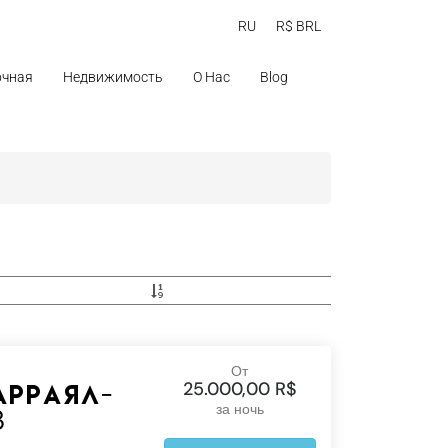
RU
R$ BRL
очная
Недвижимость
О Нас
Blog
От
25.000,00 R$
Арраял-
за ночь
3