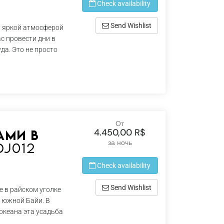
Check availability
Send Wishlist
 яркой атмосферой
с провести дни в
да. Это не просто
От
4.450,00 R$
ами в
за ночь
dj012
Check availability
Send Wishlist
е в райском уголке
 южной Байи. В
океана эта усадьба