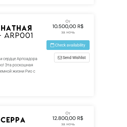
От
10.500,00 R$
мнатная
за ночь
- Arp001
Check availability
Send Wishlist
м сердце Арпоадора
о! Эта роскошная
гемной жизни Рио с
От
12.800,00 R$
 Серра
за ночь