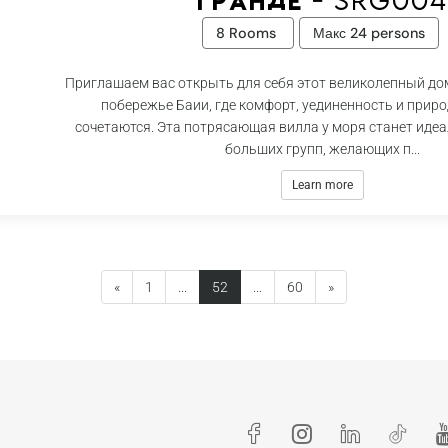
Гранде - Srg00
8 Rooms
Макс 24 persons
Приглашаем вас открыть для себя этот великолепный дом
побережье Баии, где комфорт, уединенность и прир
сочетаются. Эта потрясающая вилла у моря станет иде
больших групп, желающих п...
Learn more
(current)
«
1
...
52
...
60
»