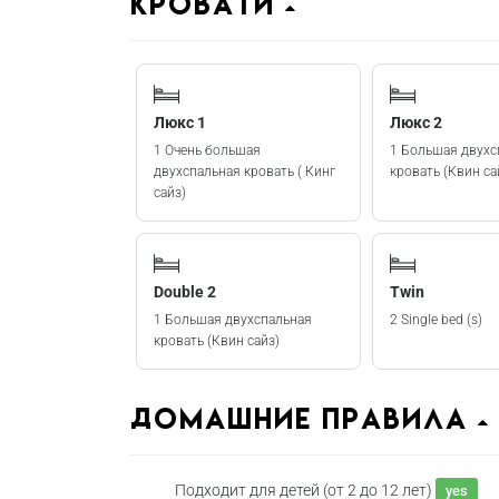
Кровати
Люкс 1
Люкс 2
1 Очень большая
1 Большая двухс
двухспальная кровать ( Кинг
кровать (Квин са
сайз)
Double 2
Twin
1 Большая двухспальная
2 Single bed (s)
кровать (Квин сайз)
домашние правила
Подходит для детей (от 2 до 12 лет)
yes