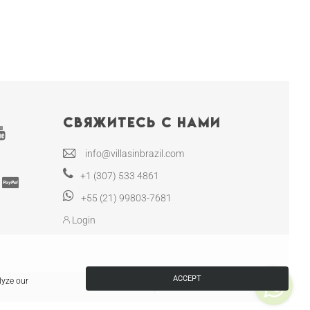
Свяжитесь с нами
info@villasinbrazil.com
+1 (307) 533 4861
+55 (21) 99803-7681
Login
ACCEPT
lyze our
Villas in Brazil | CRECI RJ-12130