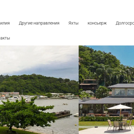
зилия
Другие направления
Яхты
консьерж
Долгоср
такты