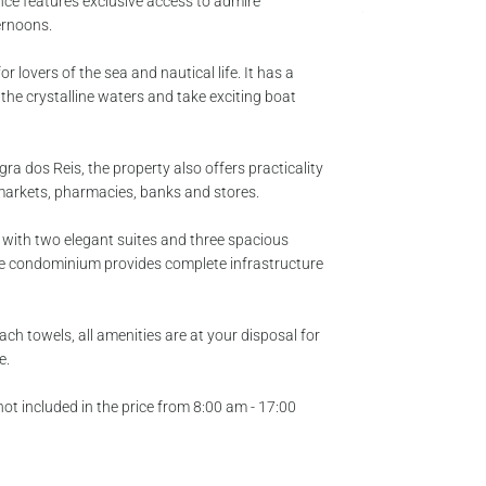
ce features exclusive access to admire
ernoons.
r lovers of the sea and nautical life. It has a
e the crystalline waters and take exciting boat
gra dos Reis, the property also offers practicality
markets, pharmacies, banks and stores.
t, with two elegant suites and three spacious
e condominium provides complete infrastructure
ach towels, all amenities are at your disposal for
e.
ot included in the price from 8:00 am - 17:00