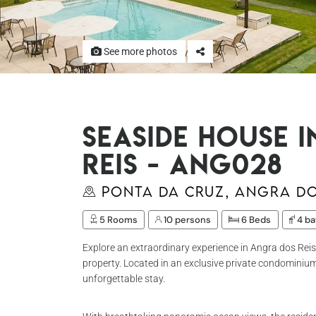
See more photos
Seaside house 
Reis - Ang028
Ponta da Cruz, Angra do
5 Rooms
10 persons
6 Beds
4 ba
Explore an extraordinary experience in Angra dos Reis,
property. Located in an exclusive private condominium
unforgettable stay.