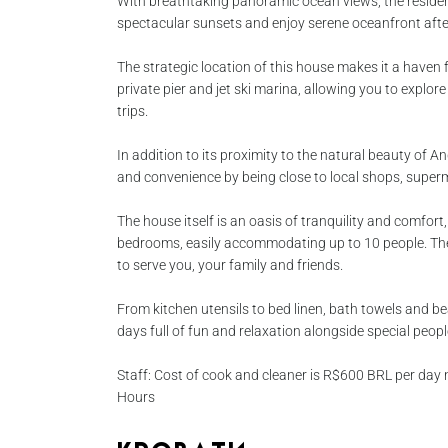
With breathtaking panoramic ocean views, the residen
spectacular sunsets and enjoy serene oceanfront aft
The strategic location of this house makes it a haven fo
private pier and jet ski marina, allowing you to explor
trips.
In addition to its proximity to the natural beauty of An
and convenience by being close to local shops, super
The house itself is an oasis of tranquility and comfor
bedrooms, easily accommodating up to 10 people. Th
to serve you, your family and friends.
From kitchen utensils to bed linen, bath towels and be
days full of fun and relaxation alongside special peopl
Staff: Cost of cook and cleaner is R$600 BRL per day n
Hours