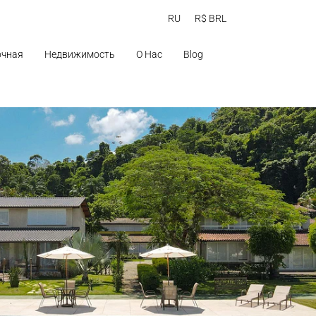
RU
R$ BRL
очная
Недвижимость
О Нас
Blog