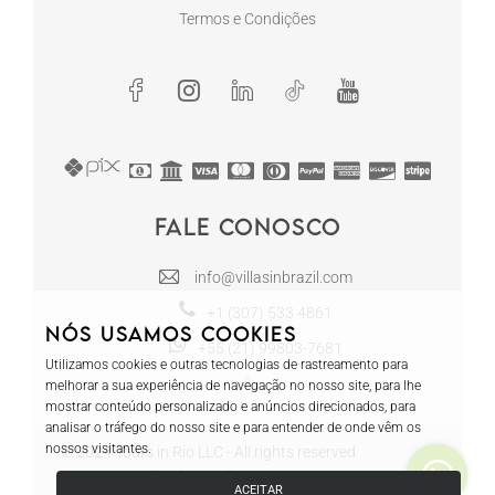
Termos e Condições
Fale conosco
info@villasinbrazil.com
+1 (307) 533 4861
Nós usamos cookies
+55 (21) 99803-7681
Utilizamos cookies e outras tecnologias de rastreamento para
melhorar a sua experiência de navegação no nosso site, para lhe
mostrar conteúdo personalizado e anúncios direcionados, para
analisar o tráfego do nosso site e para entender de onde vêm os
nossos visitantes.
© 2024 Tours in Rio LLC - All rights reserved
Villas in Brazil | CRECI RJ-12130
ACEITAR