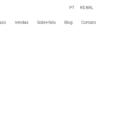
PT
R$ BRL
azo
Vendas
Sobre Nós
Blog
Contato