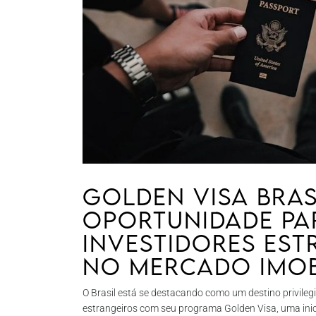
Golden Visa bras
oportunidade pa
investidores es
no mercado imob
O Brasil está se destacando como um destino privileg
estrangeiros com seu programa Golden Visa, uma inicia