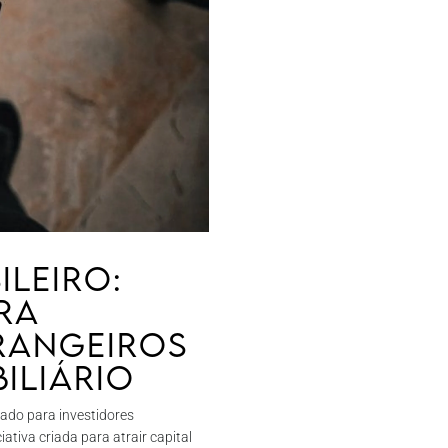
ileiro:
ra
trangeiros
iliário
iado para investidores
tiva criada para atrair capital