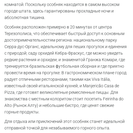
комнатой. Поскольку особняк находится в самом высоком
городе штата, здесь гарантированы прохладные ночи и
абсолютная тишина.
Особняк расположен примерно в 20 минутах от центра
Терезополиса, что обеспечивает быстрый доступ к основным
достопримечательностям региона: национальному парку
Серра-дус-Органс, идеальному для пеших прогулок и единения
с природой; саду орхидей Кебра-Фраскус, где можно увидеть
редкие растения и орхидеи; и знаменитой Гранжа Комари, где
тренируется бразильская футбольная сборная и где приятно
провести время на прогулке. В гастрономическом плане город
радует отличными ресторанами, такими как Viva Itália,
известный своей итальянской кухней, и Manjericão Casa de
Pizza, где готовят великолепные ремесленные пиццы. Для
знакомства с местным колоритом стоит посетить Feirinha do
Alto (Рынок Алту) и небольшие бистро, где ценят свежие
горные продукты.
Для отдыха или приключений этот особняк станет идеальной
отправной точкой для незабываемого горного опыта.