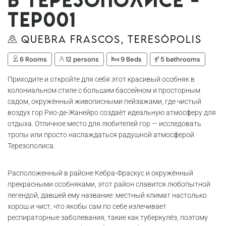
Тер001
Quebra Frascos, Teresópolis
6 Rooms
12 persons
9 Beds
5 bathrooms
Приходите и откройте для себя этот красивый особняк в
колониальном стиле с большим бассейном и просторным
садом, окружённый живописными пейзажами, где чистый
воздух гор Рио-де-Жанейро создаёт идеальную атмосферу для
отдыха. Отличное место для любителей гор — исследовать
тропы или просто наслаждаться радушной атмосферой
Терезополиса.
Расположенный в районе Кебра-Фраскус и окружённый
прекрасными особняками, этот район славится любопытной
легендой, давшей ему название: местный климат настолько
хорош и чист, что якобы сам по себе излечивает
респираторные заболевания, такие как туберкулёз, поэтому