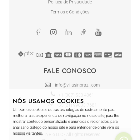
Política de Privacidade
Termos e Condições
Fale conosco
info@villasinbrazil.com
+1 (307) 533 4861
Nós usamos cookies
+55 (21) 99803-7681
Utilizamos cookies e outras tecnologias de rastreamento para
melhorar a sua experiência de navegação no nosso site, para lhe
mostrar conteúdo personalizado e anúncios direcionados, para
analisar o tráfego do nosso site e para entender de onde vêm os
nossos visitantes.
© 2024 Tours in Rio LLC - All rights reserved