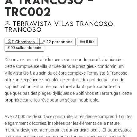
Trc002
Terravista Vilas Trancoso,
Trancoso
11 Chambres
22 personnes
11 lits
10 salles de bain
Découvrez une retraite luxueuse au cœur du paradis bahianais.
Cette somptueuse villa, située dans le prestigieux condominium
VillaVista Golf, au sein du célèbre complexe Terravista à Trancoso,
offre une expérience inégalée de confort, de confidentialité et de
sophistication. Entourée par la forêt atlantique luxuriante et à
quelques pas des plages idylliques de Golfinhos et Tartarugas, cette
propriété est le lieu rêvé pour un séjour inoubliable.
Avec 2.000 m² de surface construite, la résidence comprend 9 suites
élégamment décorées, inspirées par les éléments de la nature,
mariant design contemporain et authenticité locale. Chaque espace
a été soigneusement conçu pour offrir une expérience sensorielle