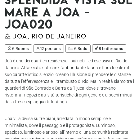
mare a Joa -
Joa020
Joa, Rio de Janeiro
6 Rooms
12 persons
6 Beds
8 bathrooms
Joá è uno dei quartieri residenziali più nobili ed esclusivi di Rio de
Janeiro. Affacciato sul mare, l'abbondante fauna e flora locale e il
suo caratteristico silenzio, creano l'illusione di prendere le distanze
da tutta l'effervescenza e il trambusto di Rio. Ma in realtà siamo tra i
quartieri di São Conrado e Barra da Tijuca, dove si trovano
ristoranti, negozi e attività turistiche di ogni genere e a pochi minuti
dalla fresca spiaggia di Joatinga.
Una villa divisa su tre piani, arredata in modo semplice e
minimalista, dove il paesaggio è il protagonista. Luminoso,
spazioso, luminoso e arioso, all'interno di una comunità recintata,