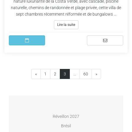
nature luxuriante de la Costa Verde, avec cascade, piscine
naturelle, chemins de randonnée et plage privée, cette villa de
sept chambres récemment réformée et de bungalows ...
Lire la suite
(current)
«
1
2
3
...
60
»
Réveillon 2027
Brésil