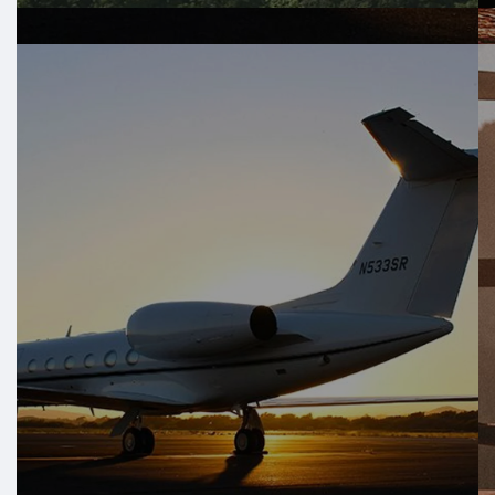
Плывите по кристально чистым водам Ангра-дус-Рейс и
Рио-де-Жанейро на наших роскошных яхтах.
Наслаждайтесь услугами частного шеф-повара, барбекю на
борту и прогулками на гидроцикле, наслаждаясь
потрясающими видами.