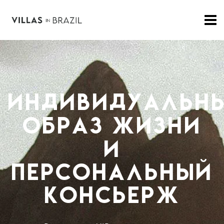
Индивидуальн
образ жизни
и
персональный
консьерж