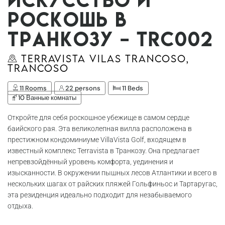
роскошь в
Транкозу – Trc002
Terravista Vilas Trancoso,
Trancoso
11 Rooms
22 persons
11 Beds
10 Ванные комнаты
Откройте для себя роскошное убежище в самом сердце
баийского рая. Эта великолепная вилла расположена в
престижном кондоминиуме VillaVista Golf, входящем в
известный комплекс Terravista в Транкозу. Она предлагает
непревзойдённый уровень комфорта, уединения и
изысканности. В окружении пышных лесов Атлантики и всего в
нескольких шагах от райских пляжей Гольфиньос и Тартаругас,
эта резиденция идеально подходит для незабываемого
отдыха.