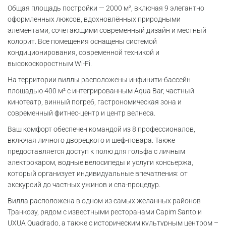
Общая площадь постройки — 2000 м², включая 9 элегантно
оформленных люксов, вдохновлённых природными
элементами, сочетающими современный дизайн и местный
колорит. Все помещения оснащены системой
кондиционирования, современной техникой и
высокоскоростным Wi-Fi.
На территории виллы расположены инфинити-бассейн
площадью 400 м² с интегрированным Aqua Bar, частный
кинотеатр, винный погреб, гастрономическая зона и
современный фитнес-центр и центр велнеса.
Ваш комфорт обеспечен командой из 8 профессионалов,
включая личного дворецкого и шеф-повара. Также
предоставляется доступ к полю для гольфа с личным
электрокаром, водные велосипеды и услуги консьержа,
который организует индивидуальные впечатления: от
экскурсий до частных ужинов и спа-процедур.
Вилла расположена в одном из самых желанных районов
Транкозу, рядом с известными ресторанами Capim Santo и
UXUA Quadrado, а также с историческим культурным центром –