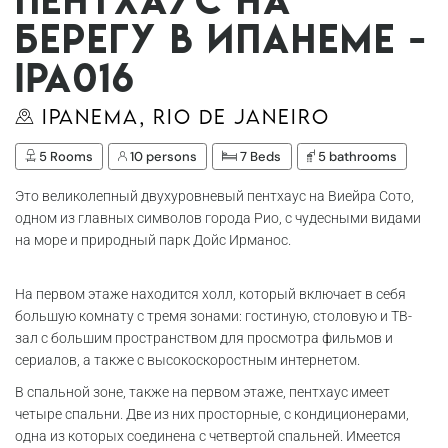
берегу в Ипанеме -
Ipa016
Ipanema, Rio de Janeiro
5 Rooms
10 persons
7 Beds
5 bathrooms
Это великолепный двухуровневый пентхаус на Виейра Сото,
одном из главных символов города Рио, с чудесными видами
на море и природный парк Дойс Ирманос.
На первом этаже находится холл, который включает в себя
большую комнату с тремя зонами: гостиную, столовую и ТВ-
зал с большим пространством для просмотра фильмов и
сериалов, а также с высокоскоростным интернетом.
В спальной зоне, также на первом этаже, пентхаус имеет
четыре спальни. Две из них просторные, с кондиционерами,
одна из которых соединена с четвертой спальней. Имеется