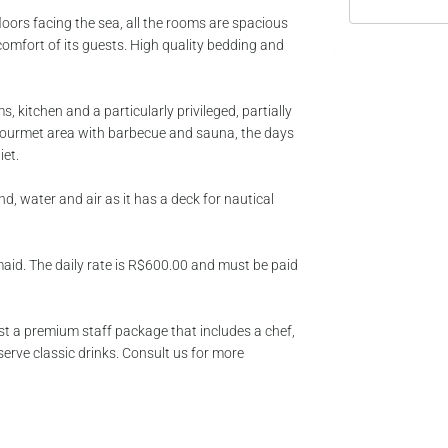
loors facing the sea, all the rooms are spacious
omfort of its guests. High quality bedding and
s, kitchen and a particularly privileged, partially
gourmet area with barbecue and sauna, the days
iet.
d, water and air as it has a deck for nautical
maid. The daily rate is R$600.00 and must be paid
t a premium staff package that includes a chef,
erve classic drinks. Consult us for more