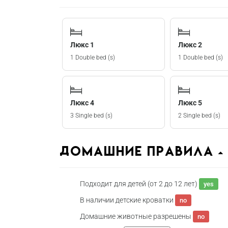
Люкс 1
Люкс 2
1 Double bed (s)
1 Double bed (s)
Люкс 4
Люкс 5
3 Single bed (s)
2 Single bed (s)
домашние правила
Подходит для детей (от 2 до 12 лет)
yes
В наличии детские кроватки
no
Домашние животные разрешены
no