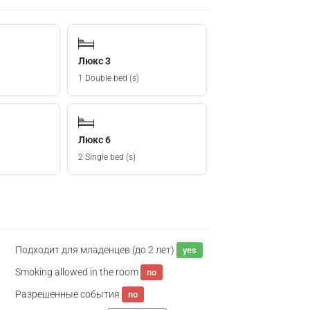
Люкс 3
1 Double bed (s)
Люкс 6
2 Single bed (s)
Подходит для младенцев (до 2 лет)
yes
Smoking allowed in the room
no
Разрешенные события
no