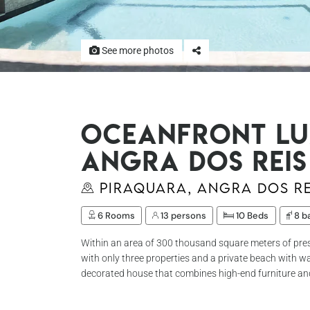
See more photos
Oceanfront lux
Angra dos Reis
Piraquara, Angra dos Re
6 Rooms
13 persons
10 Beds
8 b
Within an area of 300 thousand square meters of pres
with only three properties and a private beach with wa
decorated house that combines high-end furniture and 