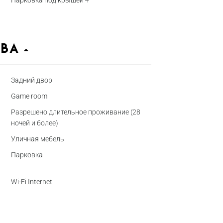
Парковка под крышей 4
тва
Задний двор
Game room
Разрешено длительное проживание (28
ночей и более)
Уличная мебель
Парковка
Wi-Fi Internet