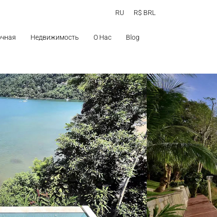
RU
R$ BRL
очная
Недвижимость
О Нас
Blog