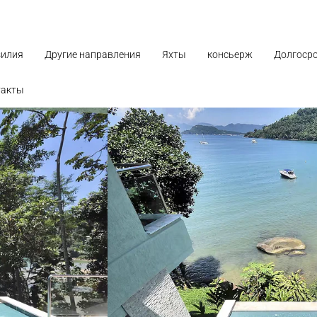
зилия
Другие направления
Яхты
консьерж
Долгоср
такты