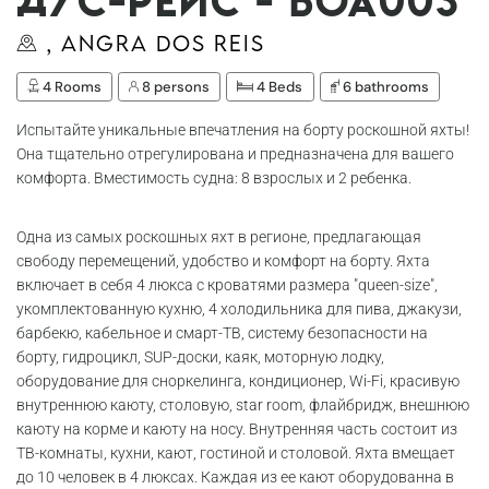
дус-Рейс - Boa003
, Angra dos Reis
4 Rooms
8 persons
4 Beds
6 bathrooms
Испытайте уникальные впечатления на борту роскошной яхты!
Она тщательно отрегулирована и предназначена для вашего
комфорта. Вместимость судна: 8 взрослых и 2 ребенка.
Одна из самых роскошных яхт в регионе, предлагающая
свободу перемещений, удобство и комфорт на борту. Яхта
включает в себя 4 люкса с кроватями размера "queen-size",
укомплектованную кухню, 4 холодильника для пива, джакузи,
барбекю, кабельное и смарт-ТВ, систему безопасности на
борту, гидроцикл, SUP-доски, каяк, моторную лодку,
оборудование для сноркелинга, кондиционер, Wi-Fi, красивую
внутреннюю каюту, столовую, star room, флайбридж, внешнюю
каюту на корме и каюту на носу. Внутренняя часть состоит из
ТВ-комнаты, кухни, кают, гостиной и столовой. Яхта вмещает
до 10 человек в 4 люксах. Каждая из ее кают оборудованна в