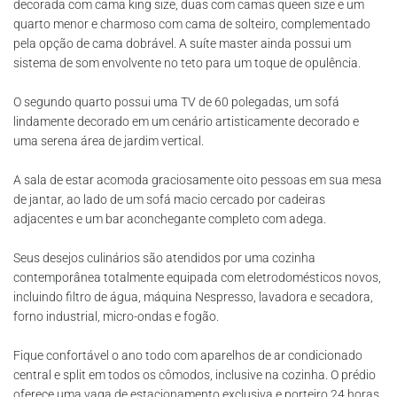
decorada com cama king size, duas com camas queen size e um
quarto menor e charmoso com cama de solteiro, complementado
pela opção de cama dobrável. A suíte master ainda possui um
sistema de som envolvente no teto para um toque de opulência.
O segundo quarto possui uma TV de 60 polegadas, um sofá
lindamente decorado em um cenário artisticamente decorado e
uma serena área de jardim vertical.
A sala de estar acomoda graciosamente oito pessoas em sua mesa
de jantar, ao lado de um sofá macio cercado por cadeiras
adjacentes e um bar aconchegante completo com adega.
Seus desejos culinários são atendidos por uma cozinha
contemporânea totalmente equipada com eletrodomésticos novos,
incluindo filtro de água, máquina Nespresso, lavadora e secadora,
forno industrial, micro-ondas e fogão.
Fique confortável o ano todo com aparelhos de ar condicionado
central e split em todos os cômodos, inclusive na cozinha. O prédio
oferece uma vaga de estacionamento exclusiva e porteiro 24 horas