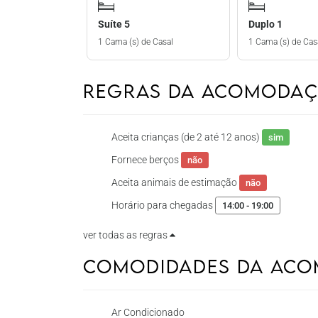
Suíte 5
Duplo 1
1 Cama (s) de Casal
1 Cama (s) de Cas
Regras da Acomoda
Aceita crianças (de 2 até 12 anos)
sim
Fornece berços
não
Aceita animais de estimação
não
Horário para chegadas
14:00 - 19:00
ver todas as regras
Comodidades da Ac
Ar Condicionado