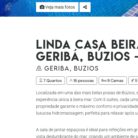
Veja mais fotos
Linda casa bei
Geribá, Búzios 
Geriba, Buzios
7 Quartos
16 pessoas
9 Camas
5
Localizada em uma das mais belas praias de Búzios, 
experiência única à beira-mar. Com 5 suítes, cada u
propriedade garante o máximo conforto e privacidade
luxuosa hidromassagem, perfeita para relaxar após u
A sala de jantar espaçosa é ideal para refeições em 
vista deslumbrante do mar, criando um ambiente de s