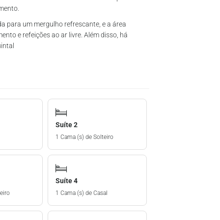
mento.
ida para um mergulho refrescante, e a área
nto e refeições ao ar livre. Além disso, há
intal
Suíte 2
1 Cama (s) de Solteiro
Suíte 4
eiro
1 Cama (s) de Casal