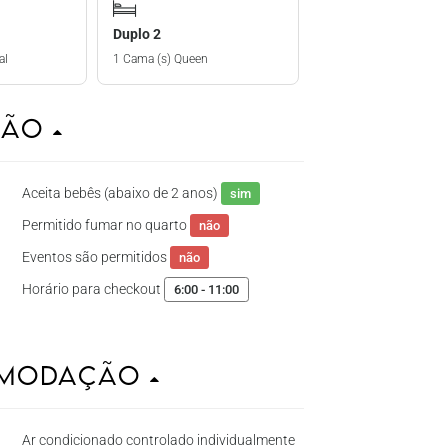
Duplo 2
al
1 Cama (s) Queen
ção
Aceita bebês (abaixo de 2 anos)
sim
Permitido fumar no quarto
não
Eventos são permitidos
não
Horário para checkout
6:00 - 11:00
omodação
Ar condicionado controlado individualmente