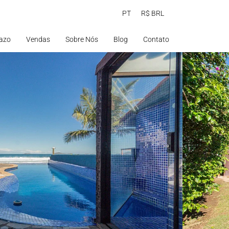
PT
R$ BRL
azo
Vendas
Sobre Nós
Blog
Contato