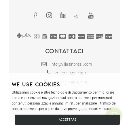
Contattaci
info@villasinbrazil.com
+1 (307) 533 4861
+55 (21) 99803-7681
We use cookies
Utilizziamo cookie e altre tecnologie di tracciamento per migliorare
la tua esperienza di navigazione sul nostro sito web, per mostrarti
contenuti personalizzati e annunci mirati, per analizzare il traffico del
nostro sito web e per capire da dove provengono i nostri visitatori.
© 2024 Tours in Rio LLC - All rights reserved
Villas in Brazil | CRECI RJ-12130
ACCETTARE