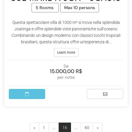
5 Rooms
Max 10 persons
Questa spettacolare villa di 1000 m² si trova nella splendida
Joatinga e offre splendide viste panoramiche sull'oceano.
Combinando un design moderno con classici tocchi tropicali
brasiliani, questa struttura offre un'esperienza di...
Learn more
Da
15.000,00 R$
per notte
(current)
«
1
...
16
...
60
»