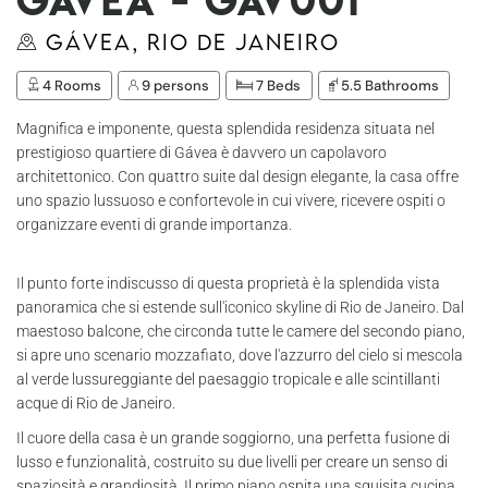
Gávea, Rio de Janeiro
4 Rooms
9 persons
7 Beds
5.5 Bathrooms
Magnifica e imponente, questa splendida residenza situata nel
prestigioso quartiere di Gávea è davvero un capolavoro
architettonico. Con quattro suite dal design elegante, la casa offre
uno spazio lussuoso e confortevole in cui vivere, ricevere ospiti o
organizzare eventi di grande importanza.
Il punto forte indiscusso di questa proprietà è la splendida vista
panoramica che si estende sull'iconico skyline di Rio de Janeiro. Dal
maestoso balcone, che circonda tutte le camere del secondo piano,
si apre uno scenario mozzafiato, dove l'azzurro del cielo si mescola
al verde lussureggiante del paesaggio tropicale e alle scintillanti
acque di Rio de Janeiro.
Il cuore della casa è un grande soggiorno, una perfetta fusione di
lusso e funzionalità, costruito su due livelli per creare un senso di
spaziosità e grandiosità. Il primo piano ospita una squisita cucina