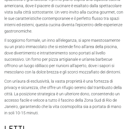
americana, dove il piacere di cucinare è esaltato dalla spettacolare
vista sulla città sottostante. Un vero invito alla cucina gourmet, con
le sue caratteristiche contemporanee e il perfetto flusso tra spazi
interni ed esterni, questa cucina diventa l'epicentro delle esperienze
gastronomiche.
Il soggiorno formale, un inno all'eleganza, si apre maestosamente
su un prato immacolato che si estende fino all'area della piscina,
dove divertimento e intrattenimento sono portati al livello
successivo. Un forno per pizza artigianale e un'area barbecue
offrono un luogo idilliaco per riunioni all'aperto, dove i sapori si
mescolano con la dolce brezza e gli scorci mozzafiato dei dintorni.
Con un'aura di esclusività, la vasta proprietà è una fortezza di
privacy e sicurezza, che offre un rifugio sereno dal trambusto della
città. La posizione strategica è un ulteriore dono, consentendo un
accesso facile e veloce a tutto il fascino della Zona Sud di Rio de
Janeiro, garantendo che la vita cosmopolita sia a portata di mano
in soli 10-15 minuti.
Letti