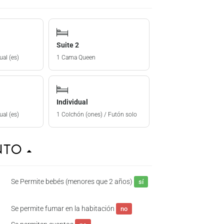
Suite 2
ual (es)
1 Cama Queen
Individual
ual (es)
1 Colchón (ones) / Futón solo
ento
Se Permite bebés (menores que 2 años)
sí
Se permite fumar en la habitación
no