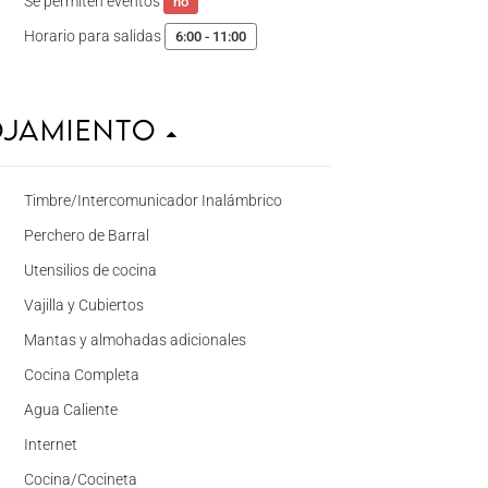
Se permiten eventos
no
Horario para salidas
6:00 - 11:00
ojamiento
Timbre/Intercomunicador Inalámbrico
Perchero de Barral
Utensilios de cocina
Vajilla y Cubiertos
Mantas y almohadas adicionales
Cocina Completa
Agua Caliente
Internet
Cocina/Cocineta