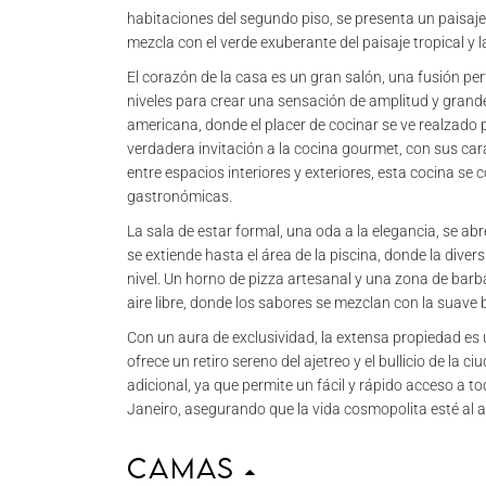
habitaciones del segundo piso, se presenta un paisaje 
mezcla con el verde exuberante del paisaje tropical y l
El corazón de la casa es un gran salón, una fusión per
niveles para crear una sensación de amplitud y grande
americana, donde el placer de cocinar se ve realzado p
verdadera invitación a la cocina gourmet, con sus car
entre espacios interiores y exteriores, esta cocina se 
gastronómicas.
La sala de estar formal, una oda a la elegancia, se 
se extiende hasta el área de la piscina, donde la divers
nivel. Un horno de pizza artesanal y una zona de barba
aire libre, donde los sabores se mezclan con la suave 
Con un aura de exclusividad, la extensa propiedad es 
ofrece un retiro sereno del ajetreo y el bullicio de la 
adicional, ya que permite un fácil y rápido acceso a t
Janeiro, asegurando que la vida cosmopolita esté al 
Camas