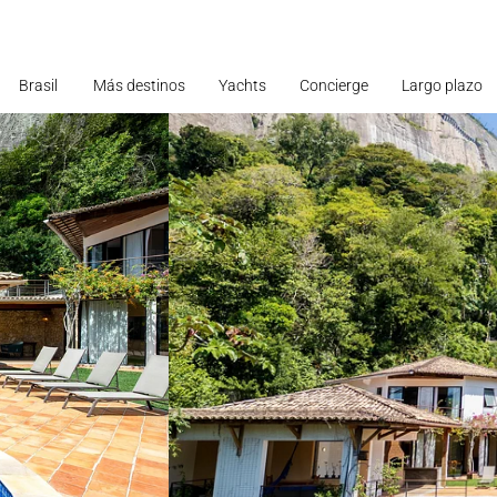
Brasil
Más destinos
Yachts
Concierge
Largo plazo