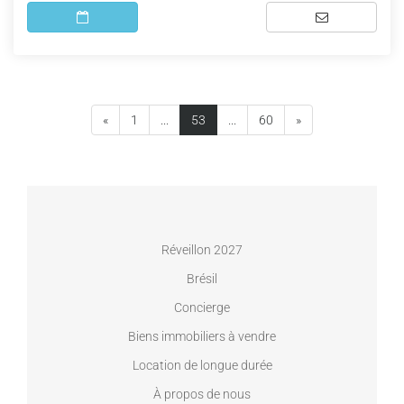
(current)
«
1
...
53
...
60
»
Réveillon 2027
Brésil
Concierge
Biens immobiliers à vendre
Location de longue durée
À propos de nous