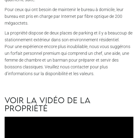
Pour ceux qui ont besoin de maintenir le bureau à domicile, leur
bureau est pris en charge par Internet par fibre optique de 200
mégaoctets.
La propriété dispose de deux places de parking et il y a beaucoup de
stationnement extérieur dans son environnement résidentiel.
Pour une expérience encore plus inoubliable, nous vous suggérons
un forfait personnel premium qui comprend un chef, une aide, une
femme de chambre et un barman pour préparer et servir des
boissons classiques. Veuillez nous contacter pour plus
d’informations sur la disponibilité et les valeurs.
Voir la vidéo de la
propriété