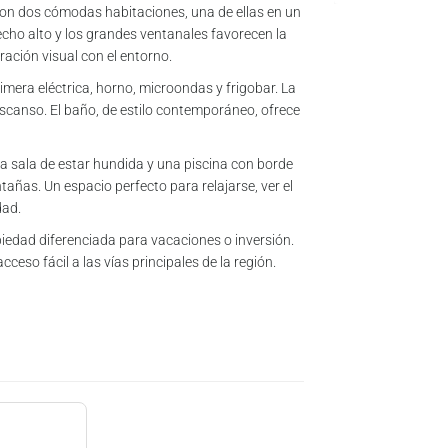
con dos cómodas habitaciones, una de ellas en un
 techo alto y los grandes ventanales favorecen la
ración visual con el entorno.
mera eléctrica, horno, microondas y frigobar. La
escanso. El baño, de estilo contemporáneo, ofrece
na sala de estar hundida y una piscina con borde
tañas. Un espacio perfecto para relajarse, ver el
dad.
edad diferenciada para vacaciones o inversión.
eso fácil a las vías principales de la región.