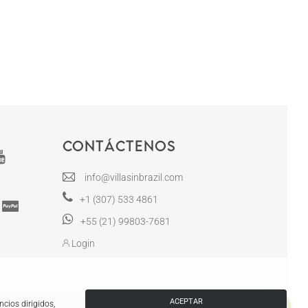
Contáctenos
info@villasinbrazil.com
+1 (307) 533 4861
+55 (21) 99803-7681
Login
ACEPTAR
cios dirigidos,