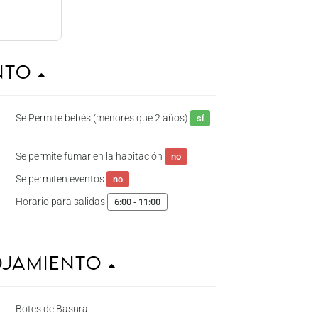
ento
Se Permite bebés (menores que 2 años)
sí
Se permite fumar en la habitación
no
Se permiten eventos
no
Horario para salidas
6:00 - 11:00
ojamiento
Botes de Basura