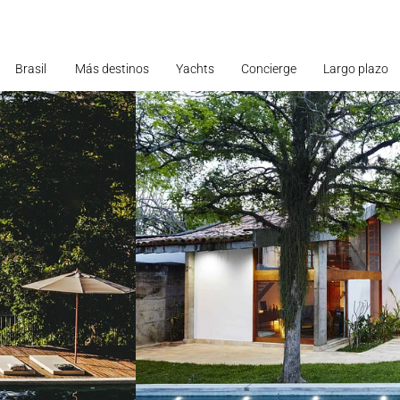
Brasil
Más destinos
Yachts
Concierge
Largo plazo