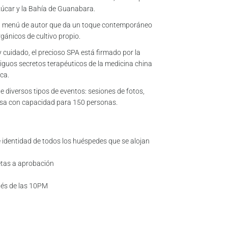
zúcar y la Bahía de Guanabara.
un menú de autor que da un toque contemporáneo
gánicos de cultivo propio.
 cuidado, el precioso SPA está firmado por la
iguos secretos terapéuticos de la medicina china
ca.
 de diversos tipos de eventos: sesiones de fotos,
esa con capacidad para 150 personas.
 identidad de todos los huéspedes que se alojan
jetas a aprobación
ués de las 10PM