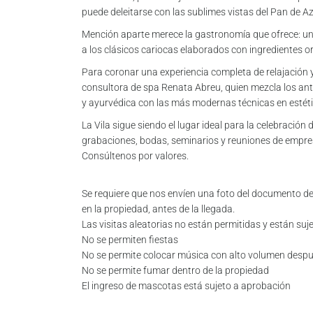
puede deleitarse con las sublimes vistas del Pan de A
Mención aparte merece la gastronomía que ofrece: 
a los clásicos cariocas elaborados con ingredientes or
Para coronar una experiencia completa de relajación y
consultora de spa Renata Abreu, quien mezcla los ant
y ayurvédica con las más modernas técnicas en estéti
La Vila sigue siendo el lugar ideal para la celebración
grabaciones, bodas, seminarios y reuniones de empr
Consúltenos por valores.
Se requiere que nos envíen una foto del documento de
en la propiedad, antes de la llegada.
Las visitas aleatorias no están permitidas y están su
No se permiten fiestas
No se permite colocar música con alto volumen desp
No se permite fumar dentro de la propiedad
El ingreso de mascotas está sujeto a aprobación