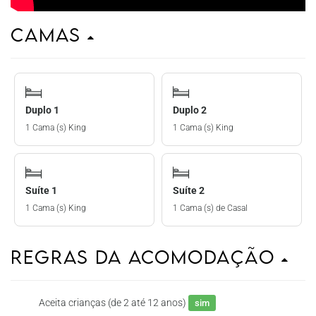
Camas
Duplo 1
Duplo 2
1 Cama (s) King
1 Cama (s) King
Suíte 1
Suíte 2
1 Cama (s) King
1 Cama (s) de Casal
Regras da Acomodação
Aceita crianças (de 2 até 12 anos)
sim