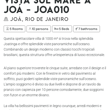
Joá - Joa010
Joá, Rio de Janeiro
5 Rooms
10 persons
5 Beds
7 bathrooms
Questa spettacolare villa di 1000 m² si trova nella splendida
Joatinga e offre splendide viste panoramiche sull'oceano.
Combinando un design moderno con classici tocchi tropicali
brasiliani, questa struttura offre un'esperienza di lusso eccezionale.
Al piano superiore troverete le cinque suite, arredate con il design e il
comfort più moderni. Con le finestre in vetro dal pavimento al
soffitto, puoi goderti splendide viste panoramiche sull'oceano.
L'ampio soggiorno è diviso su due livelli e dispone di un tavolo da
pranzo con capienza per 10 persone comodamente, due soggiorni
con futon e un enorme divano.
La villa ha bellissimi pavimenti in legno ovunque, arredi moderni e