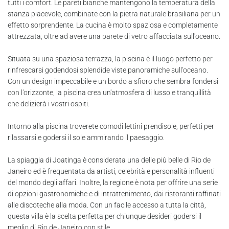
tutti i comfort. Le pareti bianche mantengono la temperatura della
stanza piacevole, combinate con la pietra naturale brasiliana per un
effetto sorprendente. La cucina è molto spaziosa e completamente
attrezzata, oltre ad avere una parete di vetro affacciata sull'oceano.
Situata su una spaziosa terrazza, la piscina è il luogo perfetto per
rinfrescarsi godendosi splendide viste panoramiche sull'oceano.
Con un design impeccabile e un bordo a sfioro che sembra fondersi
con l'orizzonte, la piscina crea un'atmosfera di lusso e tranquillità
che delizierà i vostri ospiti.
Intorno alla piscina troverete comodi lettini prendisole, perfetti per
rilassarsi e godersi il sole ammirando il paesaggio.
La spiaggia di Joatinga è considerata una delle più belle di Rio de
Janeiro ed è frequentata da artisti, celebrità e personalità influenti
del mondo degli affari. Inoltre, la regione è nota per offrire una serie
di opzioni gastronomiche e di intrattenimento, dai ristoranti raffinati
alle discoteche alla moda. Con un facile accesso a tutta la città,
questa villa è la scelta perfetta per chiunque desideri godersi il
meglio di Rio de Janeiro con stile.