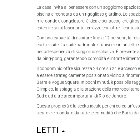
La casa invita al benessere con un soggiorno spazioso,
piscina circondata da un rigoglioso giardino. Lo spaz
microonde e congelatore, è ideale per accogliere gli os
esterni e un affascinante terrazzo che offre il contesto
Con una capacità di ospitare fino a 12 persone, la re
cui tre suite. La suite padronale stupisce con un letto 
per un’esperienza di soggiorno esclusiva. È presente a
da ping-pong, garantendo comodità e intrattenimento p
Il condominio offre sicurezza 24 ore su 24 e accesso es
a essere strategicamente posizionato vicino a rinomati
Barra e Vogue Square. In pochi minuti, è possibile ra
Olimpico, la spiaggia o la stazione della metropolitan
Sud e ad altre aree importanti di Rio de Janeiro.
Questa proprietà è la scelta ideale per chi cerca un’es
sicuro e circondato da tutte le comodità che Barra da T
Letti