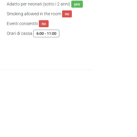
Adatto per neonati (sotto i 2 anni)
yes
Smoking allowed in the room
no
Eventi consentiti
no
Orari di cassa
6:00 - 11:00