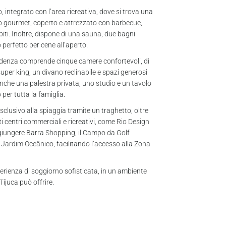
 integrato con l’area ricreativa, dove si trova una
io gourmet, coperto e attrezzato con barbecue,
piti. Inoltre, dispone di una sauna, due bagni
 perfetto per cene all’aperto.
sidenza comprende cinque camere confortevoli, di
super king, un divano reclinabile e spazi generosi
nche una palestra privata, uno studio e un tavolo
er tutta la famiglia.
clusivo alla spiaggia tramite un traghetto, oltre
 centri commerciali e ricreativi, come Rio Design
ggiungere Barra Shopping, il Campo da Golf
a Jardim Oceânico, facilitando l’accesso alla Zona
perienza di soggiorno sofisticata, in un ambiente
ijuca può offrire.