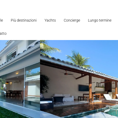
le
Più destinazioni
Yachts
Concierge
Lungo termine
atto