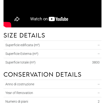
Size details
Superficie edificata (m²)
--
Superficie Esterna (m²)
--
Superficie totale (m²)
3800
Conservation details
Anno di costruzione
--
Year of Renovation
--
Numero di piani
2