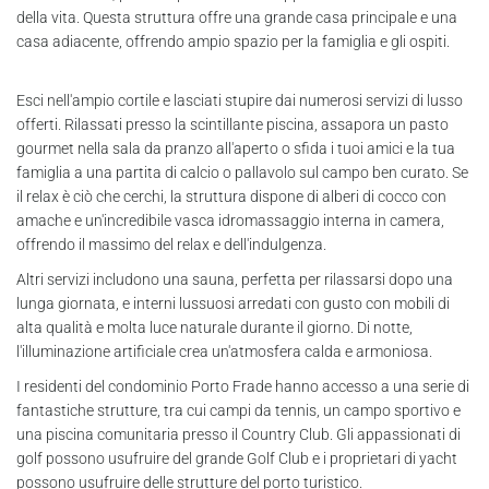
della vita. Questa struttura offre una grande casa principale e una
casa adiacente, offrendo ampio spazio per la famiglia e gli ospiti.
Esci nell'ampio cortile e lasciati stupire dai numerosi servizi di lusso
offerti. Rilassati presso la scintillante piscina, assapora un pasto
gourmet nella sala da pranzo all'aperto o sfida i tuoi amici e la tua
famiglia a una partita di calcio o pallavolo sul campo ben curato. Se
il relax è ciò che cerchi, la struttura dispone di alberi di cocco con
amache e un'incredibile vasca idromassaggio interna in camera,
offrendo il massimo del relax e dell'indulgenza.
Altri servizi includono una sauna, perfetta per rilassarsi dopo una
lunga giornata, e interni lussuosi arredati con gusto con mobili di
alta qualità e molta luce naturale durante il giorno. Di notte,
l'illuminazione artificiale crea un'atmosfera calda e armoniosa.
I residenti del condominio Porto Frade hanno accesso a una serie di
fantastiche strutture, tra cui campi da tennis, un campo sportivo e
una piscina comunitaria presso il Country Club. Gli appassionati di
golf possono usufruire del grande Golf Club e i proprietari di yacht
possono usufruire delle strutture del porto turistico.