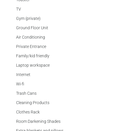
TV
Gym (private)
Ground Floor Unit
Air Conditioning
Private Entrance
Family/kid friendly
Laptop workspace
Internet
Wi-fi
Trash Cans
Cleaning Products
Clothes Rack
Room Darkening Shades
Extra blankets and pillows