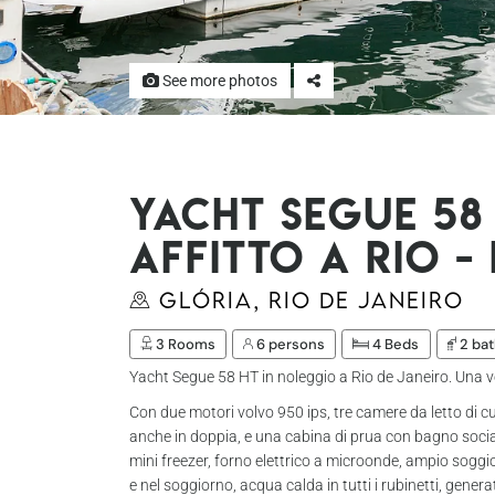
See more photos
Yacht Segue 58 
affitto a Rio -
Glória, Rio de Janeiro
3 Rooms
6 persons
4 Beds
2 ba
Yacht Segue 58 HT in noleggio a Rio de Janeiro. Una v
Con due motori volvo 950 ips, tre camere da letto di c
anche in doppia, e una cabina di prua con bagno social
mini freezer, forno elettrico a microonde, ampio soggi
e nel soggiorno, acqua calda in tutti i rubinetti, gener