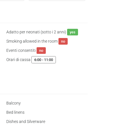
Adatto per neonati (sotto i 2 anni)
yes
Smoking allowed in the room
no
Eventi consentiti
no
Orari di cassa
6:00 - 11:00
Balcony
Bed linens
Dishes and Silverware