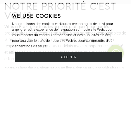
Notre priorité c'est
vous
We use cookies
Nous utilisons des cookies et d'autres technologies de suivi pour
Villas in Brazil gère tous les aspects pratiques pour que les
améliorer votre expérience de navigation sur notre site Web, pour
propriétaires aient l'esprit tranquille. Nous sommes responsables de
vous montrer du contenu personnalisé et des publicités ciblées,
la rédaction des contrats, des paiements et des virements, en
pour analyser le trafic de notre site Web et pour comprendre d'où
respectant nos engagements et délais avec transparence, rapidité
viennent nos visiteurs.
et efficacité. Louer avec nous est facile, pratique et nécessite d'un
ACCEPTER
effort minimum.
Notre calendrier de réservation en ligne donne aux propriétaires un
contrôle total, leur permettant de bloquer des dates et de réserver
leurs séjours à l'avance.