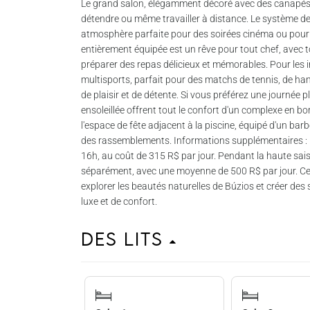
Le grand salon, élégamment décoré avec des canapés 
détendre ou même travailler à distance. Le système de
atmosphère parfaite pour des soirées cinéma ou pour re
entièrement équipée est un rêve pour tout chef, avec t
préparer des repas délicieux et mémorables. Pour les inv
multisports, parfait pour des matchs de tennis, de ha
de plaisir et de détente. Si vous préférez une journée p
ensoleillée offrent tout le confort d'un complexe en bor
l'espace de fête adjacent à la piscine, équipé d'un ba
des rassemblements. Informations supplémentaires : L
16h, au coût de 315 R$ par jour. Pendant la haute saiso
séparément, avec une moyenne de 500 R$ par jour. Cette
explorer les beautés naturelles de Búzios et créer de
luxe et de confort.
Des lits