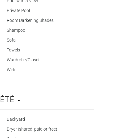
Pool with a View
Private Pool
Room Darkening Shades
Shampoo
Sofa
Towels
Wardrobe/Closet
Wi-fi
iété
Backyard
Dryer (shared, paid or free)