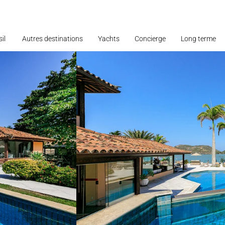
il
Autres destinations
Yachts
Concierge
Long terme