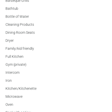
Barbeque Grills
Bathtub
Bottle of Water
Cleaning Products
Dining Room Seats
Dryer
Family/kid friendly
Full Kitchen
Gym (private)
Intercom
Iron
Kitchen/Kitchenette
Microwave
Oven