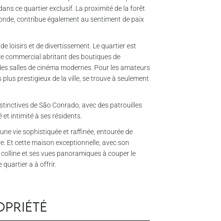
ans ce quartier exclusif. La proximité de la forêt
monde, contribue également au sentiment de paix
e loisirs et de divertissement. Le quartier est
re commercial abritant des boutiques de
 des salles de cinéma modernes. Pour les amateurs
s plus prestigieux de la ville, se trouve à seulement
istinctives de São Conrado, avec des patrouilles
é et intimité à ses résidents.
ne vie sophistiquée et raffinée, entourée de
re. Et cette maison exceptionnelle, avec son
olline et ses vues panoramiques à couper le
quartier a à offrir.
opriété