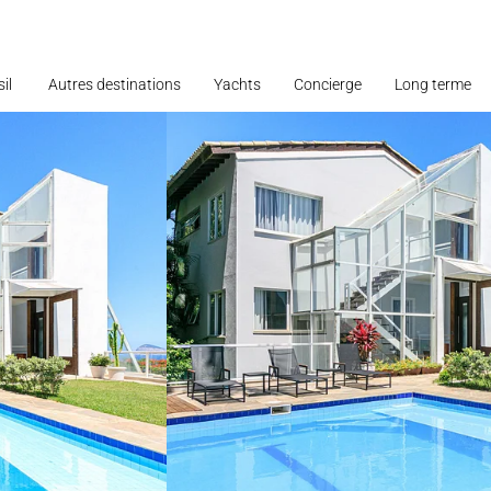
il
Autres destinations
Yachts
Concierge
Long terme