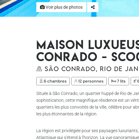
Voir plus de photos
Maison luxueus
Conrado - Sco
São Conrado, Rio de Jan
6 chambres
12 personnes
7 lits
6
Située à São Conrado, un quartier huppé de Rio de Jan
sophistication, cette magnifique résidence est un véri
quartiers les plus convoités de la ville, célèbre pour ab
les plus étonnantes de la région.
La région est privilégiée pour ses paysages luxuriants
Atlantique qui s'étend à l'horizon. La vue panoramique