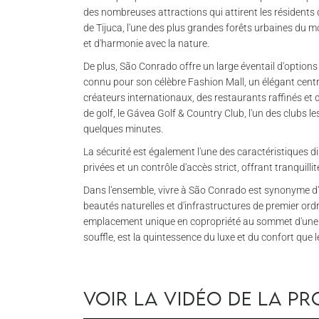
des nombreuses attractions qui attirent les résidents d
de Tijuca, l'une des plus grandes forêts urbaines du 
et d'harmonie avec la nature.
De plus, São Conrado offre un large éventail d'options d
connu pour son célèbre Fashion Mall, un élégant cent
créateurs internationaux, des restaurants raffinés et
de golf, le Gávea Golf & Country Club, l'un des clubs le
quelques minutes.
La sécurité est également l'une des caractéristiques d
privées et un contrôle d'accès strict, offrant tranquillit
Dans l'ensemble, vivre à São Conrado est synonyme d'u
beautés naturelles et d'infrastructures de premier ord
emplacement unique en copropriété au sommet d'une c
souffle, est la quintessence du luxe et du confort que le 
Voir la vidéo de la pr