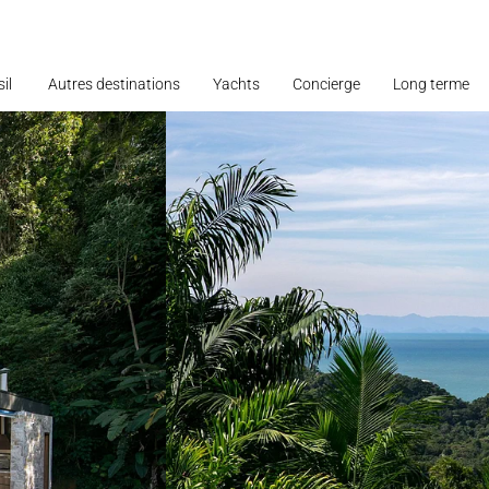
il
Autres destinations
Yachts
Concierge
Long terme