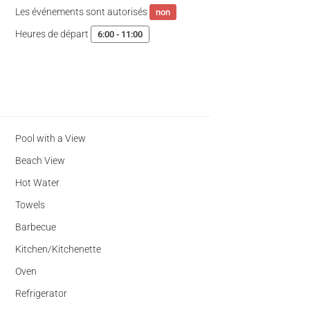
Les événements sont autorisés
non
Heures de départ
6:00 - 11:00
Pool with a View
Beach View
Hot Water
Towels
Barbecue
Kitchen/Kitchenette
Oven
Refrigerator