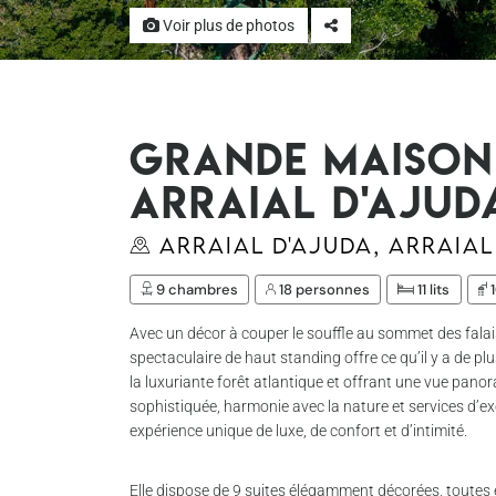
Voir plus de photos
Grande maison 
Arraial d'Ajud
Arraial D'Ajuda, Arraial
9 chambres
18 personnes
11 lits
1
Avec un décor à couper le souffle au sommet des falais
spectaculaire de haut standing offre ce qu’il y a de pl
la luxuriante forêt atlantique et offrant une vue panor
sophistiquée, harmonie avec la nature et services d’e
expérience unique de luxe, de confort et d’intimité.
Elle dispose de 9 suites élégamment décorées, toutes éq