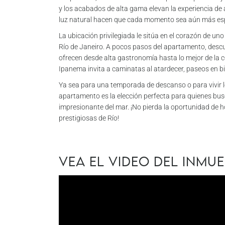
y los acabados de alta gama elevan la experiencia de a
luz natural hacen que cada momento sea aún más esp
La ubicación privilegiada le sitúa en el corazón de u
Río de Janeiro. A pocos pasos del apartamento, desc
ofrecen desde alta gastronomía hasta lo mejor de la 
Ipanema invita a caminatas al atardecer, paseos en bi
Ya sea para una temporada de descanso o para vivir lo 
apartamento es la elección perfecta para quienes busc
impresionante del mar. ¡No pierda la oportunidad de 
prestigiosas de Río!
Vea el video del inmu