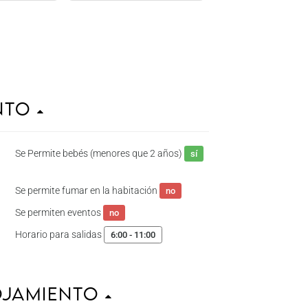
ento
Se Permite bebés (menores que 2 años)
sí
Se permite fumar en la habitación
no
Se permiten eventos
no
Horario para salidas
6:00 - 11:00
ojamiento