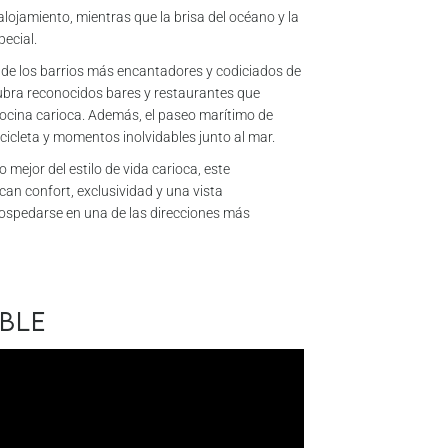
lojamiento, mientras que la brisa del océano y la
ecial.
no de los barrios más encantadores y codiciados de
ubra reconocidos bares y restaurantes que
cocina carioca. Además, el paseo marítimo de
cicleta y momentos inolvidables junto al mar.
mejor del estilo de vida carioca, este
an confort, exclusividad y una vista
hospedarse en una de las direcciones más
eble