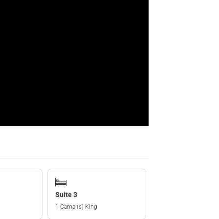
Suite 3
1 Cama (s) King