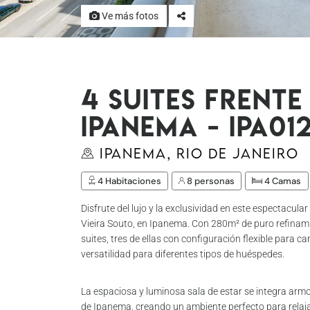
Ve más fotos
4 Suites Frente
Ipanema - Ipa01
Ipanema, Rio de Janeiro
4 Habitaciones
8 personas
4 Camas
Disfrute del lujo y la exclusividad en este espectacul
Vieira Souto, en Ipanema. Con 280m² de puro refinami
suites, tres de ellas con configuración flexible para
versatilidad para diferentes tipos de huéspedes.
La espaciosa y luminosa sala de estar se integra arm
de Ipanema, creando un ambiente perfecto para relajar