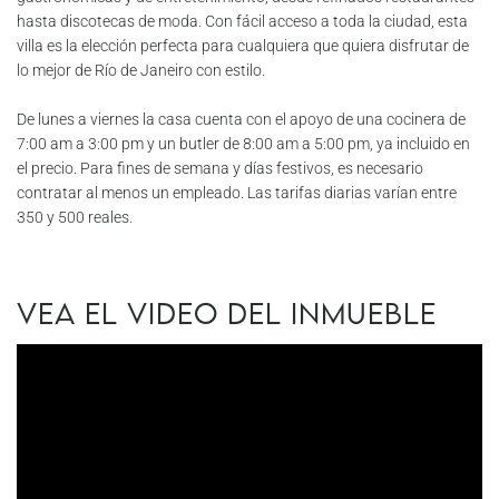
hasta discotecas de moda. Con fácil acceso a toda la ciudad, esta
villa es la elección perfecta para cualquiera que quiera disfrutar de
lo mejor de Río de Janeiro con estilo.
De lunes a viernes la casa cuenta con el apoyo de una cocinera de
7:00 am a 3:00 pm y un butler de 8:00 am a 5:00 pm, ya incluido en
el precio. Para fines de semana y días festivos, es necesario
contratar al menos un empleado. Las tarifas diarias varían entre
350 y 500 reales.
Vea el video del inmueble