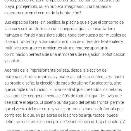
conceptos comunes y rompe con el lugar común de las casas de
playa, por ejemplo, quién hubiera imaginado, una barbacoa
exactamente en el centro de la habitación?
Sus espacios libres, sin pasillos, la piscina que sigue el contorno de
la casa y se transforma en un espejo de agua, la encantadora
hamaca al fondo y sus siete suites, todo compuesto por muebles de
diseño brasileño y la combinación única de diferentes Materiales y
múltiples texturas en ambientes ultra aireados: aportan la
combinación perfecta de una atmósfera de relajación, sofisticación
y confort.
Además de la impresionante belleza, desde la elección de
materiales, fibras orgánicas y maderas nobles y sostenibles, hasta
su propio diseño, la elección de cada detalle no fue aleatoria, sino
que cumple una función. El pilar central que une todos los pétalos
es capaz de recoger al menos el 50% de toda el agua de lluvia que
cae sobre el tejado. El diseño puntiagudo del pétalo frontal permite
que el viento del mar entre y viaje por toda la casa, enfriándola por
completo, lo que, en palabras de los propios arquitectos, puede
definirse mediante el concepto de “ecoeficiencia de baja tecnología”.