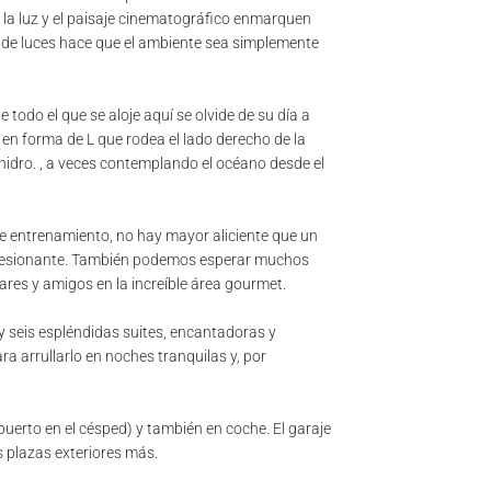
 la luz y el paisaje cinematográfico enmarquen
o de luces hace que el ambiente sea simplemente
 todo el que se aloje aquí se olvide de su día a
 en forma de L que rodea el lado derecho de la
l hidro. , a veces contemplando el océano desde el
de entrenamiento, no hay mayor aliciente que un
presionante. También podemos esperar muchos
res y amigos en la increíble área gourmet.
y seis espléndidas suites, encantadoras y
 arrullarlo en noches tranquilas y, por
lipuerto en el césped) y también en coche. El garaje
s plazas exteriores más.